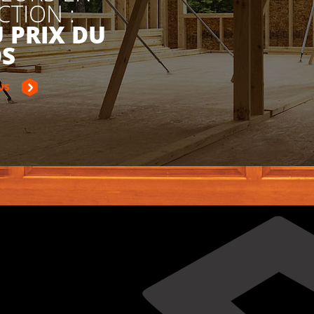
TION :
 PRIX DU
S
US